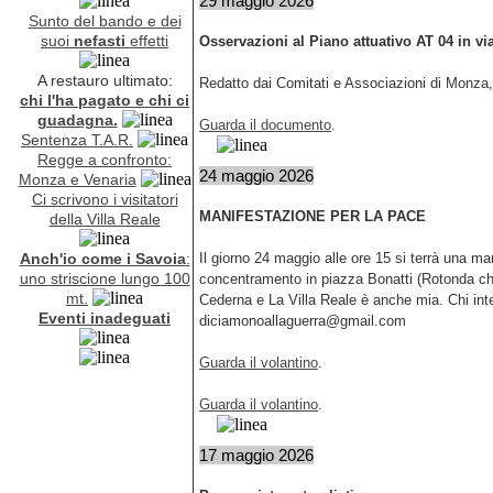
29 maggio 2026
Sunto del bando e dei
suoi
nefasti
effetti
Osservazioni al Piano attuativo AT 04 in vi
A restauro ultimato:
Redatto dai Comitati e Associazioni di Monza, 
chi l'ha pagato e chi ci
guadagna.
Guarda il documento
.
Sentenza T.A.R.
Regge a confronto:
24 maggio 2026
Monza e Venaria
Ci scrivono i visitatori
MANIFESTAZIONE PER LA PACE
della Villa Reale
Anch'io come i Savoia
:
Il giorno 24 maggio alle ore 15 si terrà una ma
uno striscione lungo 100
concentramento in piazza Bonatti (Rotonda c
mt.
Cederna e La Villa Reale è anche mia. Chi inte
Eventi inadeguati
diciamonoallaguerra@gmail.com
Guarda il volantino
.
Guarda il volantino
.
17 maggio 2026